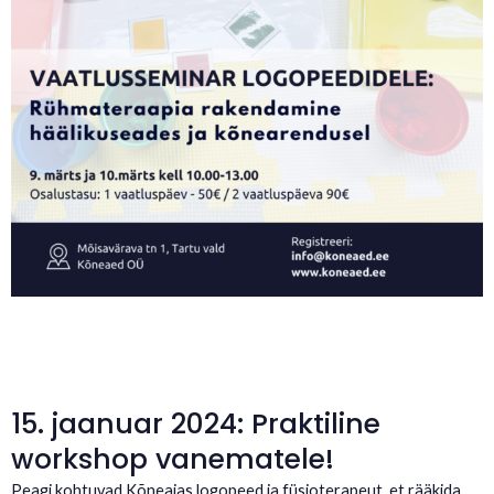
15. jaanuar 2024: Praktiline
workshop vanematele!
Peagi kohtuvad Kõneaias logopeed ja füsioterapeut, et rääkida