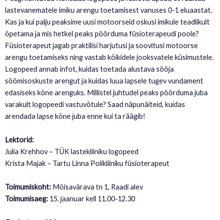
lastevanematele imiku arengu toetamisest vanuses 0-1 eluaastat.
Kas ja kui palju peaksime uusi motoorseid oskusi imikule teadlikult
õpetama ja mis hetkel peaks pöörduma füsioterapeudi poole?
Füsioterapeut jagab praktilisi harjutusi ja soovitusi motoorse
arengu toetamiseks ning vastab kõikidele jooksvatele küsimustele.
Logopeed annab infot, kuidas toetada alustava sööja
söömisoskuste arengut ja kuidas luua lapsele tugev vundament
edasiseks kõne arenguks. Millistel juhtudel peaks pöörduma juba
varakult logopeedi vastuvõtule? Saad näpunäiteid, kuidas
arendada lapse kõne juba enne kui ta räägib!
Lektorid:
Julia Krehhov – TÜK lastekliiniku logopeed
Krista Majak – Tartu Linna Polikliiniku füsioterapeut
Toimumiskoht:
Mõisavärava tn 1, Raadi alev
Toimumisaeg:
15. jaanuar kell 11.00-12.30