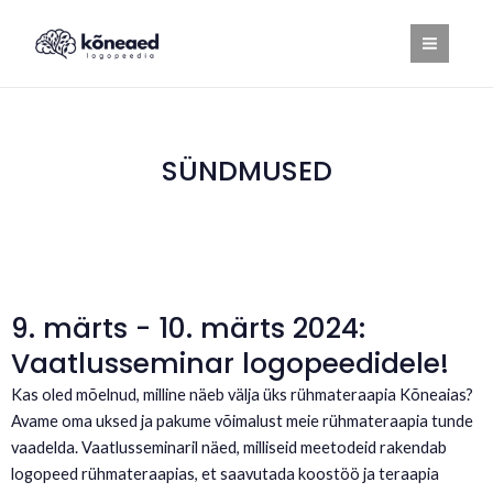
Skip
MAI
to
MEN
content
SÜNDMUSED
9. märts - 10. märts 2024:
Vaatlusseminar logopeedidele!
Kas oled mõelnud, milline näeb välja üks rühmateraapia Kõneaias?
Avame oma uksed ja pakume võimalust meie rühmateraapia tunde
vaadelda. Vaatlusseminaril näed, milliseid meetodeid rakendab
logopeed rühmateraapias, et saavutada koostöö ja teraapia