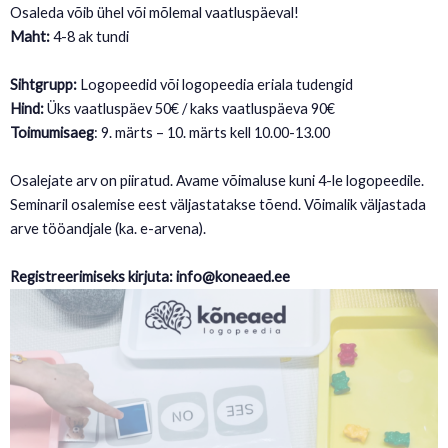
Osaleda võib ühel või mõlemal vaatluspäeval!
Maht:
4-8 ak tundi
Sihtgrupp:
Logopeedid või logopeedia eriala tudengid
Hind:
Üks vaatluspäev 50€ / kaks vaatluspäeva 90€
Toimumisaeg
: 9. märts – 10. märts kell 10.00-13.00
Osalejate arv on piiratud. Avame võimaluse kuni 4-le logopeedile.
Seminaril osalemise eest väljastatakse tõend. Võimalik väljastada
arve tööandjale (ka. e-arvena).
Registreerimiseks kirjuta: info@koneaed.ee