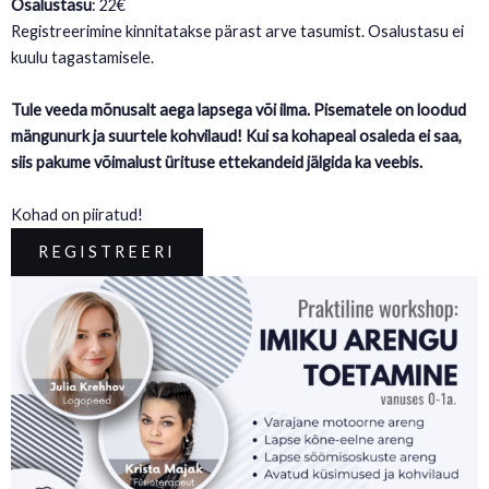
Osalustasu
: 22€
Registreerimine kinnitatakse pärast arve tasumist. Osalustasu ei
kuulu tagastamisele.
Tule veeda mõnusalt aega lapsega või ilma. Pisematele on loodud
mängunurk ja suurtele kohvilaud! Kui sa kohapeal osaleda ei saa,
siis pakume võimalust ürituse ettekandeid jälgida ka veebis.
Kohad on piiratud!
REGISTREERI